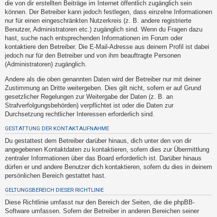
die von dir erstellten Beiträge im Internet öffentlich zugänglich sein
h
können. Der Betreiber kann jedoch festlegen, dass einzelne Informationen
e
nur für einen eingeschränkten Nutzerkreis (z. B. andere registrierte
m
Benutzer, Administratoren etc.) zugänglich sind. Wenn du Fragen dazu
hast, suche nach entsprechenden Informationen im Forum oder
e
kontaktiere den Betreiber. Die E-Mail-Adresse aus deinem Profil ist dabei
n
jedoch nur für den Betreiber und von ihm beauftragte Personen
(Administratoren) zugänglich.
Andere als die oben genannten Daten wird der Betreiber nur mit deiner
S
Zustimmung an Dritte weitergeben. Dies gilt nicht, sofern er auf Grund
u
gesetzlicher Regelungen zur Weitergabe der Daten (z. B. an
Strafverfolgungsbehörden) verpflichtet ist oder die Daten zur
c
Durchsetzung rechtlicher Interessen erforderlich sind.
h
GESTATTUNG DER KONTAKTAUFNAHME
e
Du gestattest dem Betreiber darüber hinaus, dich unter den von dir
angegebenen Kontaktdaten zu kontaktieren, sofern dies zur Übermittlung
zentraler Informationen über das Board erforderlich ist. Darüber hinaus
F
dürfen er und andere Benutzer dich kontaktieren, sofern du dies in deinem
A
persönlichen Bereich gestattet hast.
Q
GELTUNGSBEREICH DIESER RICHTLINIE
Diese Richtlinie umfasst nur den Bereich der Seiten, die die phpBB-
Software umfassen. Sofern der Betreiber in anderen Bereichen seiner