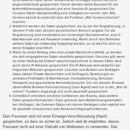
Informationen über deine Teilnahme an Umfragen (sofern du nicht
t
angemeldet bist) gespeichert. Ferner werden deine Benutzer-ID, ein
Authentifizierungsschlüssel und eine Session-ID gespeichert. Die
r
Cookies haben standardmäßig eine Gültigkeit von einem Jahr. Alle
i
Cookies kannst du jederzeit über die Funktion „Alle Cookies löschen“
löschen.
e
Weiterhin werden die Daten gespeichert, die du bei der Registrierung, in
r
deinem Profil oder deinem persönlichem Bereich angibst. Für die
Registrierung sind mindestens ein eindeutiger Benutzername, eine E-
e
Mail-Adresse und ein Passwort notwendig. Wenn durch den Betreiber
weitere Daten als notwendig festgelegt wurden, so ist dies für dich vor
n
deren Eingabe ersichtlich.
Wenn du einen Beitrag oder eine private Nachricht erstellst, so werden
die dort eingegebenen Daten ebenfalls gespeichert. Gleiches gilt, wenn
du einen Beitrag als Entwurf zwischenspeicherst. In diesen Fällen wird
U
auch deine IP-Adresse gespeichert. Die IP-Adresse wird weiterhin bei
folgenden Aktionen gespeichert: Löschen und Ändern von Beiträgen
n
(dazu zählen Private Nachrichten und Umfragen), Änderungen an
b
zentralen Profildaten (E-Mail-Adresse, Kontoaktivierung, Benutzer-
Passwort) und gescheiterte Anmeldeversuche. Die von deinem Browser
e
übermittelte Browser-Kennzeichnung (User Agent) wird nur in der „Wer ist
a
online?“-Funktion angezeigt und nicht dauerhaft gespeichert.
Schließlich erfordern einzelne Funktionen des Boards, dass weitere
n
Daten gespeichert werden. Dazu gehören dein Abstimmungsverhalten
bei Umfragen, der Gelesen-Status von deinen Beiträgen oder explizit von
t
dir gesetzte Lesezeichen oder Benachrichtigungsfunktionen.
w
Dein Passwort wird mit einer Einwege-Verschlüsselung (Hash)
o
gespeichert, so dass es sicher ist. Jedoch wird dir empfohlen, dieses
r
Passwort nicht auf einer Vielzahl von Webseiten zu verwenden. Das