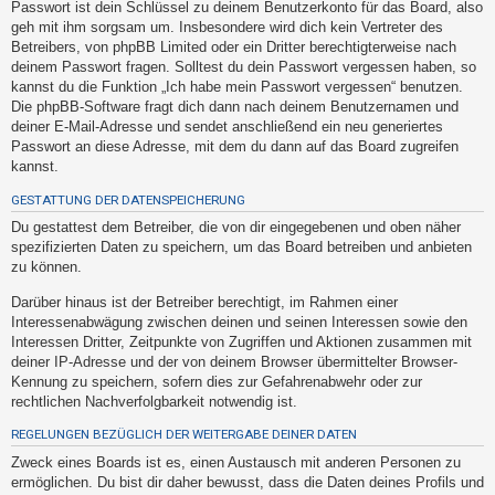
Passwort ist dein Schlüssel zu deinem Benutzerkonto für das Board, also
t
geh mit ihm sorgsam um. Insbesondere wird dich kein Vertreter des
e
Betreibers, von phpBB Limited oder ein Dritter berechtigterweise nach
t
deinem Passwort fragen. Solltest du dein Passwort vergessen haben, so
kannst du die Funktion „Ich habe mein Passwort vergessen“ benutzen.
e
Die phpBB-Software fragt dich dann nach deinem Benutzernamen und
T
deiner E-Mail-Adresse und sendet anschließend ein neu generiertes
h
Passwort an diese Adresse, mit dem du dann auf das Board zugreifen
kannst.
e
m
GESTATTUNG DER DATENSPEICHERUNG
e
Du gestattest dem Betreiber, die von dir eingegebenen und oben näher
spezifizierten Daten zu speichern, um das Board betreiben und anbieten
n
zu können.
Darüber hinaus ist der Betreiber berechtigt, im Rahmen einer
Interessenabwägung zwischen deinen und seinen Interessen sowie den
A
Interessen Dritter, Zeitpunkte von Zugriffen und Aktionen zusammen mit
k
deiner IP-Adresse und der von deinem Browser übermittelter Browser-
t
Kennung zu speichern, sofern dies zur Gefahrenabwehr oder zur
rechtlichen Nachverfolgbarkeit notwendig ist.
i
v
REGELUNGEN BEZÜGLICH DER WEITERGABE DEINER DATEN
e
Zweck eines Boards ist es, einen Austausch mit anderen Personen zu
T
ermöglichen. Du bist dir daher bewusst, dass die Daten deines Profils und