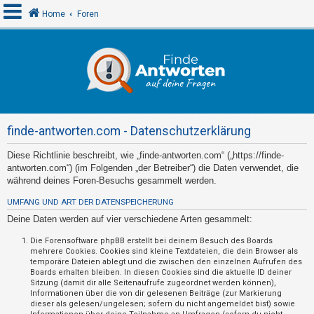
Home
Foren
A
n
m
e
finde-antworten.com - Datenschutzerklärung
l
d
Diese Richtlinie beschreibt, wie „finde-antworten.com“ („https://finde-
antworten.com“) (im Folgenden „der Betreiber“) die Daten verwendet, die
e
während deines Foren-Besuchs gesammelt werden.
n
UMFANG UND ART DER DATENSPEICHERUNG
Deine Daten werden auf vier verschiedene Arten gesammelt:
R
Die Forensoftware phpBB erstellt bei deinem Besuch des Boards
mehrere Cookies. Cookies sind kleine Textdateien, die dein Browser als
e
temporäre Dateien ablegt und die zwischen den einzelnen Aufrufen des
g
Boards erhalten bleiben. In diesen Cookies sind die aktuelle ID deiner
Sitzung (damit dir alle Seitenaufrufe zugeordnet werden können),
i
Informationen über die von dir gelesenen Beiträge (zur Markierung
s
dieser als gelesen/ungelesen; sofern du nicht angemeldet bist) sowie