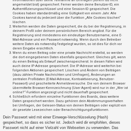
Informationen über deine Teilnahme an Umfragen (sofern du nicht
t
angemeldet bist) gespeichert. Ferner werden deine Benutzer-ID, ein
Authentifizierungsschlüssel und eine Session-ID gespeichert. Die
r
Cookies haben standardmäßig eine Gültigkeit von einem Jahr. Alle
i
Cookies kannst du jederzeit über die Funktion „Alle Cookies löschen“
löschen.
e
Weiterhin werden die Daten gespeichert, die du bei der Registrierung, in
r
deinem Profil oder deinem persönlichem Bereich angibst. Für die
Registrierung sind mindestens ein eindeutiger Benutzername, eine E-
e
Mail-Adresse und ein Passwort notwendig. Wenn durch den Betreiber
weitere Daten als notwendig festgelegt wurden, so ist dies für dich vor
n
deren Eingabe ersichtlich.
Wenn du einen Beitrag oder eine private Nachricht erstellst, so werden
die dort eingegebenen Daten ebenfalls gespeichert. Gleiches gilt, wenn
du einen Beitrag als Entwurf zwischenspeicherst. In diesen Fällen wird
U
auch deine IP-Adresse gespeichert. Die IP-Adresse wird weiterhin bei
folgenden Aktionen gespeichert: Löschen und Ändern von Beiträgen
n
(dazu zählen Private Nachrichten und Umfragen), Änderungen an
b
zentralen Profildaten (E-Mail-Adresse, Kontoaktivierung, Benutzer-
Passwort) und gescheiterte Anmeldeversuche. Die von deinem Browser
e
übermittelte Browser-Kennzeichnung (User Agent) wird nur in der „Wer ist
a
online?“-Funktion angezeigt und nicht dauerhaft gespeichert.
Schließlich erfordern einzelne Funktionen des Boards, dass weitere
n
Daten gespeichert werden. Dazu gehören dein Abstimmungsverhalten
bei Umfragen, der Gelesen-Status von deinen Beiträgen oder explizit von
t
dir gesetzte Lesezeichen oder Benachrichtigungsfunktionen.
w
Dein Passwort wird mit einer Einwege-Verschlüsselung (Hash)
o
gespeichert, so dass es sicher ist. Jedoch wird dir empfohlen, dieses
r
Passwort nicht auf einer Vielzahl von Webseiten zu verwenden. Das