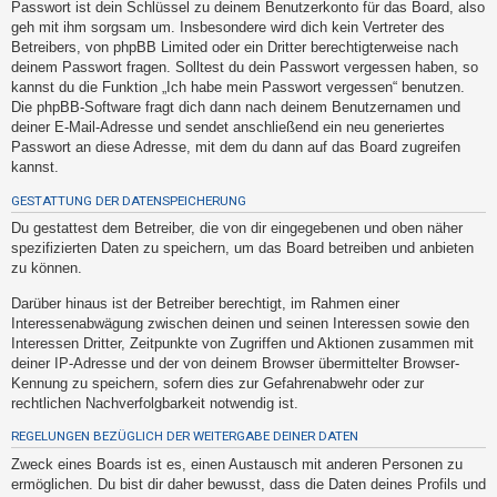
Passwort ist dein Schlüssel zu deinem Benutzerkonto für das Board, also
t
geh mit ihm sorgsam um. Insbesondere wird dich kein Vertreter des
e
Betreibers, von phpBB Limited oder ein Dritter berechtigterweise nach
t
deinem Passwort fragen. Solltest du dein Passwort vergessen haben, so
kannst du die Funktion „Ich habe mein Passwort vergessen“ benutzen.
e
Die phpBB-Software fragt dich dann nach deinem Benutzernamen und
T
deiner E-Mail-Adresse und sendet anschließend ein neu generiertes
h
Passwort an diese Adresse, mit dem du dann auf das Board zugreifen
kannst.
e
m
GESTATTUNG DER DATENSPEICHERUNG
e
Du gestattest dem Betreiber, die von dir eingegebenen und oben näher
spezifizierten Daten zu speichern, um das Board betreiben und anbieten
n
zu können.
Darüber hinaus ist der Betreiber berechtigt, im Rahmen einer
Interessenabwägung zwischen deinen und seinen Interessen sowie den
A
Interessen Dritter, Zeitpunkte von Zugriffen und Aktionen zusammen mit
k
deiner IP-Adresse und der von deinem Browser übermittelter Browser-
t
Kennung zu speichern, sofern dies zur Gefahrenabwehr oder zur
rechtlichen Nachverfolgbarkeit notwendig ist.
i
v
REGELUNGEN BEZÜGLICH DER WEITERGABE DEINER DATEN
e
Zweck eines Boards ist es, einen Austausch mit anderen Personen zu
T
ermöglichen. Du bist dir daher bewusst, dass die Daten deines Profils und