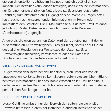
die von dir erstellten Beiträge im Internet öffentlich zugänglich sein
h
können. Der Betreiber kann jedoch festlegen, dass einzelne Informationen
e
nur für einen eingeschränkten Nutzerkreis (z. B. andere registrierte
m
Benutzer, Administratoren etc.) zugänglich sind. Wenn du Fragen dazu
hast, suche nach entsprechenden Informationen im Forum oder
e
kontaktiere den Betreiber. Die E-Mail-Adresse aus deinem Profil ist dabei
n
jedoch nur für den Betreiber und von ihm beauftragte Personen
(Administratoren) zugänglich.
Andere als die oben genannten Daten wird der Betreiber nur mit deiner
S
Zustimmung an Dritte weitergeben. Dies gilt nicht, sofern er auf Grund
u
gesetzlicher Regelungen zur Weitergabe der Daten (z. B. an
Strafverfolgungsbehörden) verpflichtet ist oder die Daten zur
c
Durchsetzung rechtlicher Interessen erforderlich sind.
h
GESTATTUNG DER KONTAKTAUFNAHME
e
Du gestattest dem Betreiber darüber hinaus, dich unter den von dir
angegebenen Kontaktdaten zu kontaktieren, sofern dies zur Übermittlung
zentraler Informationen über das Board erforderlich ist. Darüber hinaus
F
dürfen er und andere Benutzer dich kontaktieren, sofern du dies in deinem
A
persönlichen Bereich gestattet hast.
Q
GELTUNGSBEREICH DIESER RICHTLINIE
Diese Richtlinie umfasst nur den Bereich der Seiten, die die phpBB-
Software umfassen. Sofern der Betreiber in anderen Bereichen seiner