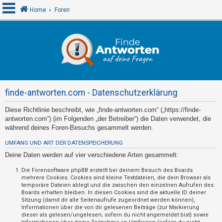
Home
Foren
A
n
m
e
finde-antworten.com - Datenschutzerklärung
l
d
Diese Richtlinie beschreibt, wie „finde-antworten.com“ („https://finde-
antworten.com“) (im Folgenden „der Betreiber“) die Daten verwendet, die
e
während deines Foren-Besuchs gesammelt werden.
n
UMFANG UND ART DER DATENSPEICHERUNG
Deine Daten werden auf vier verschiedene Arten gesammelt:
R
Die Forensoftware phpBB erstellt bei deinem Besuch des Boards
mehrere Cookies. Cookies sind kleine Textdateien, die dein Browser als
e
temporäre Dateien ablegt und die zwischen den einzelnen Aufrufen des
g
Boards erhalten bleiben. In diesen Cookies sind die aktuelle ID deiner
Sitzung (damit dir alle Seitenaufrufe zugeordnet werden können),
i
Informationen über die von dir gelesenen Beiträge (zur Markierung
s
dieser als gelesen/ungelesen; sofern du nicht angemeldet bist) sowie