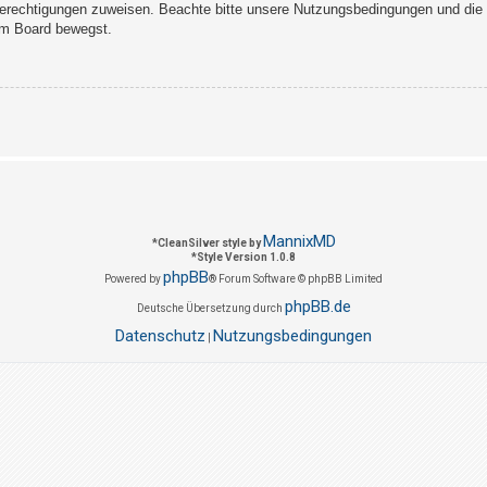
Berechtigungen zuweisen. Beachte bitte unsere Nutzungsbedingungen und die v
sem Board bewegst.
MannixMD
*
CleanSilver style by
*
Style Version 1.0.8
phpBB
Powered by
® Forum Software © phpBB Limited
phpBB.de
Deutsche Übersetzung durch
Datenschutz
Nutzungsbedingungen
|