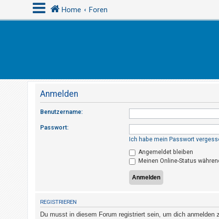
Home
Foren
A
n
m
e
Anmelden
l
d
Benutzername:
e
Passwort:
n
Ich habe mein Passwort vergess
Angemeldet bleiben
Meinen Online-Status während
R
e
g
i
REGISTRIEREN
s
Du musst in diesem Forum registriert sein, um dich anmelden zu