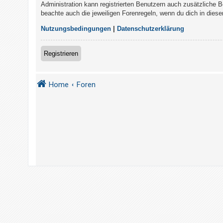
t
Administration kann registrierten Benutzern auch zusätzliche 
beachte auch die jeweiligen Forenregeln, wenn du dich in die
r
i
Nutzungsbedingungen
|
Datenschutzerklärung
e
r
Registrieren
e
n
Home
Foren
U
n
b
e
a
n
t
w
o
r