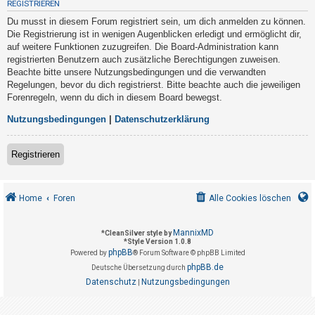
REGISTRIEREN
t
Du musst in diesem Forum registriert sein, um dich anmelden zu können.
r
Die Registrierung ist in wenigen Augenblicken erledigt und ermöglicht dir,
i
auf weitere Funktionen zuzugreifen. Die Board-Administration kann
e
registrierten Benutzern auch zusätzliche Berechtigungen zuweisen.
Beachte bitte unsere Nutzungsbedingungen und die verwandten
r
Regelungen, bevor du dich registrierst. Bitte beachte auch die jeweiligen
e
Forenregeln, wenn du dich in diesem Board bewegst.
n
Nutzungsbedingungen
|
Datenschutzerklärung
U
Registrieren
n
b
Home
Foren
Alle Cookies löschen
e
a
MannixMD
*
CleanSilver style by
n
*
Style Version 1.0.8
phpBB
t
Powered by
® Forum Software © phpBB Limited
phpBB.de
Deutsche Übersetzung durch
w
Datenschutz
Nutzungsbedingungen
|
o
r