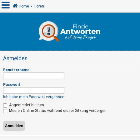
Home
Foren
A
n
m
e
Anmelden
l
d
Benutzername:
e
n
Passwort:
Ich habe mein Passwort vergessen
R
Angemeldet bleiben
Meinen Online-Status während dieser Sitzung verbergen
e
g
i
s