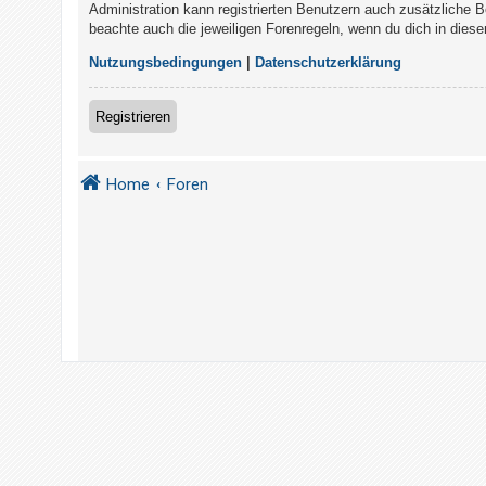
t
Administration kann registrierten Benutzern auch zusätzliche 
beachte auch die jeweiligen Forenregeln, wenn du dich in die
r
i
Nutzungsbedingungen
|
Datenschutzerklärung
e
r
Registrieren
e
n
Home
Foren
U
n
b
e
a
n
t
w
o
r