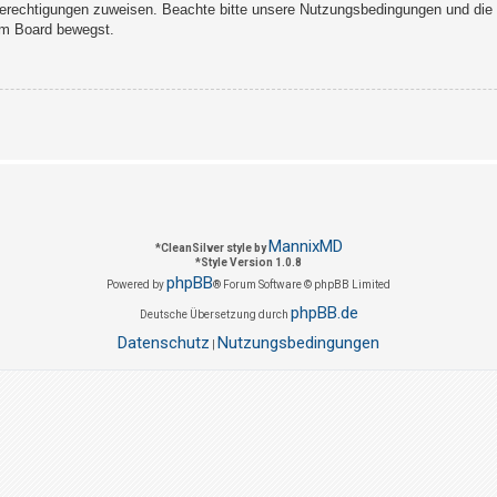
Berechtigungen zuweisen. Beachte bitte unsere Nutzungsbedingungen und die v
sem Board bewegst.
MannixMD
*
CleanSilver style by
*
Style Version 1.0.8
phpBB
Powered by
® Forum Software © phpBB Limited
phpBB.de
Deutsche Übersetzung durch
Datenschutz
Nutzungsbedingungen
|