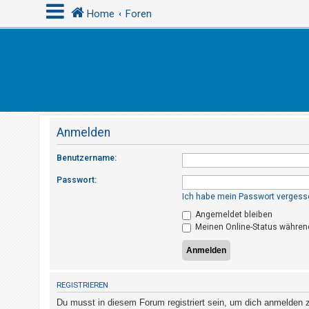
Home
Foren
A
n
m
e
Anmelden
l
d
Benutzername:
e
Passwort:
n
Ich habe mein Passwort vergess
Angemeldet bleiben
Meinen Online-Status während
R
e
g
i
REGISTRIEREN
s
Du musst in diesem Forum registriert sein, um dich anmelden zu