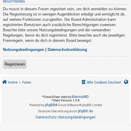
REGISTRIEREN
t
Du musst in diesem Forum registriert sein, um dich anmelden zu können.
r
Die Registrierung ist in wenigen Augenblicken erledigt und ermöglicht dir,
i
auf weitere Funktionen zuzugreifen. Die Board-Administration kann
e
registrierten Benutzern auch zusätzliche Berechtigungen zuweisen.
Beachte bitte unsere Nutzungsbedingungen und die verwandten
r
Regelungen, bevor du dich registrierst. Bitte beachte auch die jeweiligen
e
Forenregeln, wenn du dich in diesem Board bewegst.
n
Nutzungsbedingungen
|
Datenschutzerklärung
U
Registrieren
n
b
Home
Foren
Alle Cookies löschen
e
a
MannixMD
*
CleanSilver style by
n
*
Style Version 1.0.8
phpBB
t
Powered by
® Forum Software © phpBB Limited
phpBB.de
Deutsche Übersetzung durch
w
Datenschutz
Nutzungsbedingungen
|
o
r