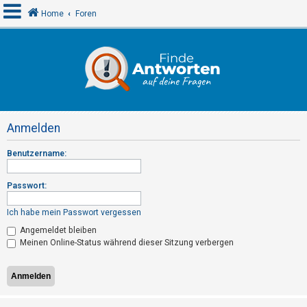
Home
Foren
A
n
m
e
Anmelden
l
d
Benutzername:
e
n
Passwort:
Ich habe mein Passwort vergessen
R
Angemeldet bleiben
Meinen Online-Status während dieser Sitzung verbergen
e
g
i
s