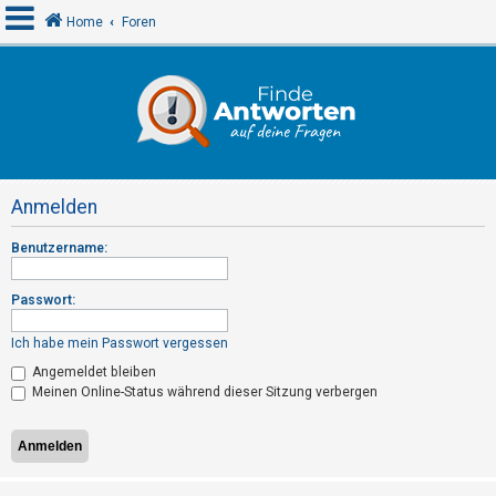
Home
Foren
A
n
m
e
Anmelden
l
d
Benutzername:
e
n
Passwort:
Ich habe mein Passwort vergessen
R
Angemeldet bleiben
Meinen Online-Status während dieser Sitzung verbergen
e
g
i
s