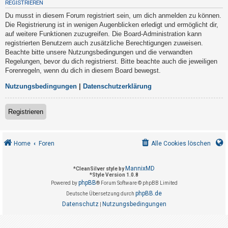
REGISTRIEREN
t
Du musst in diesem Forum registriert sein, um dich anmelden zu können.
r
Die Registrierung ist in wenigen Augenblicken erledigt und ermöglicht dir,
i
auf weitere Funktionen zuzugreifen. Die Board-Administration kann
e
registrierten Benutzern auch zusätzliche Berechtigungen zuweisen.
Beachte bitte unsere Nutzungsbedingungen und die verwandten
r
Regelungen, bevor du dich registrierst. Bitte beachte auch die jeweiligen
e
Forenregeln, wenn du dich in diesem Board bewegst.
n
Nutzungsbedingungen
|
Datenschutzerklärung
U
Registrieren
n
b
Home
Foren
Alle Cookies löschen
e
a
MannixMD
*
CleanSilver style by
n
*
Style Version 1.0.8
phpBB
t
Powered by
® Forum Software © phpBB Limited
phpBB.de
Deutsche Übersetzung durch
w
Datenschutz
Nutzungsbedingungen
|
o
r