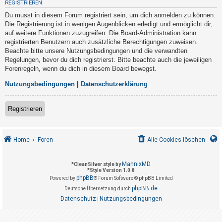
REGISTRIEREN
t
Du musst in diesem Forum registriert sein, um dich anmelden zu können.
r
Die Registrierung ist in wenigen Augenblicken erledigt und ermöglicht dir,
i
auf weitere Funktionen zuzugreifen. Die Board-Administration kann
e
registrierten Benutzern auch zusätzliche Berechtigungen zuweisen.
Beachte bitte unsere Nutzungsbedingungen und die verwandten
r
Regelungen, bevor du dich registrierst. Bitte beachte auch die jeweiligen
e
Forenregeln, wenn du dich in diesem Board bewegst.
n
Nutzungsbedingungen
|
Datenschutzerklärung
U
Registrieren
n
b
Home
Foren
Alle Cookies löschen
e
a
MannixMD
*
CleanSilver style by
n
*
Style Version 1.0.8
phpBB
t
Powered by
® Forum Software © phpBB Limited
phpBB.de
Deutsche Übersetzung durch
w
Datenschutz
Nutzungsbedingungen
|
o
r