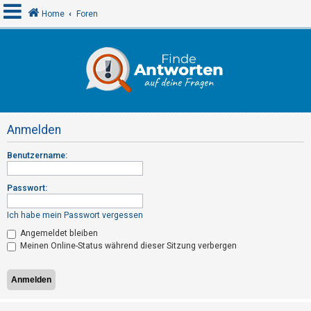
Home
Foren
A
n
m
e
Anmelden
l
d
Benutzername:
e
n
Passwort:
Ich habe mein Passwort vergessen
R
Angemeldet bleiben
Meinen Online-Status während dieser Sitzung verbergen
e
g
i
s