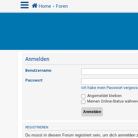
Home
Foren
A
n
m
e
Anmelden
l
d
Benutzername:
e
Passwort:
n
Ich habe mein Passwort vergess
Angemeldet bleiben
Meinen Online-Status während
R
e
g
i
REGISTRIEREN
s
Du musst in diesem Forum registriert sein, um dich anmelden zu