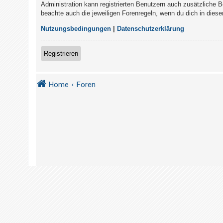
t
Administration kann registrierten Benutzern auch zusätzliche 
beachte auch die jeweiligen Forenregeln, wenn du dich in die
r
i
Nutzungsbedingungen
|
Datenschutzerklärung
e
r
Registrieren
e
n
Home
Foren
U
n
b
e
a
n
t
w
o
r