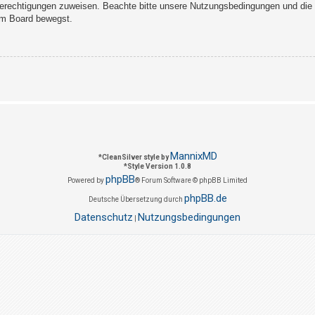
Berechtigungen zuweisen. Beachte bitte unsere Nutzungsbedingungen und die v
sem Board bewegst.
MannixMD
*
CleanSilver style by
*
Style Version 1.0.8
phpBB
Powered by
® Forum Software © phpBB Limited
phpBB.de
Deutsche Übersetzung durch
Datenschutz
Nutzungsbedingungen
|