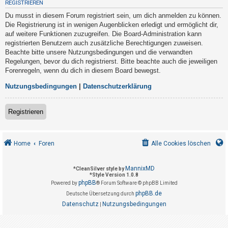
REGISTRIEREN
t
Du musst in diesem Forum registriert sein, um dich anmelden zu können.
r
Die Registrierung ist in wenigen Augenblicken erledigt und ermöglicht dir,
i
auf weitere Funktionen zuzugreifen. Die Board-Administration kann
e
registrierten Benutzern auch zusätzliche Berechtigungen zuweisen.
Beachte bitte unsere Nutzungsbedingungen und die verwandten
r
Regelungen, bevor du dich registrierst. Bitte beachte auch die jeweiligen
e
Forenregeln, wenn du dich in diesem Board bewegst.
n
Nutzungsbedingungen
|
Datenschutzerklärung
U
Registrieren
n
b
Home
Foren
Alle Cookies löschen
e
a
MannixMD
*
CleanSilver style by
n
*
Style Version 1.0.8
phpBB
t
Powered by
® Forum Software © phpBB Limited
phpBB.de
Deutsche Übersetzung durch
w
Datenschutz
Nutzungsbedingungen
|
o
r