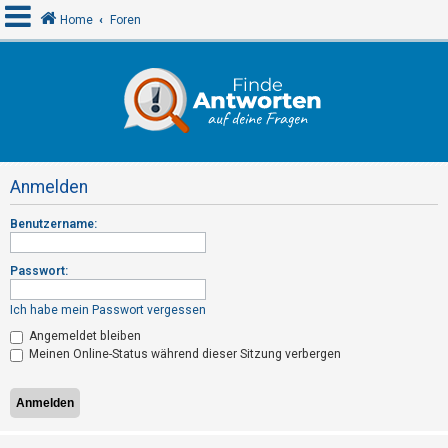
Home
Foren
A
n
m
e
Anmelden
l
d
Benutzername:
e
n
Passwort:
Ich habe mein Passwort vergessen
R
Angemeldet bleiben
Meinen Online-Status während dieser Sitzung verbergen
e
g
i
s