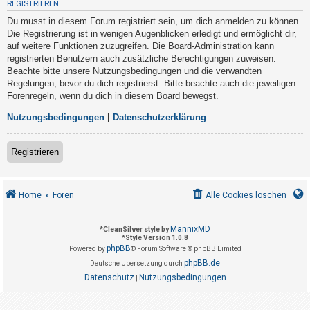
REGISTRIEREN
t
Du musst in diesem Forum registriert sein, um dich anmelden zu können.
r
Die Registrierung ist in wenigen Augenblicken erledigt und ermöglicht dir,
i
auf weitere Funktionen zuzugreifen. Die Board-Administration kann
e
registrierten Benutzern auch zusätzliche Berechtigungen zuweisen.
Beachte bitte unsere Nutzungsbedingungen und die verwandten
r
Regelungen, bevor du dich registrierst. Bitte beachte auch die jeweiligen
e
Forenregeln, wenn du dich in diesem Board bewegst.
n
Nutzungsbedingungen
|
Datenschutzerklärung
U
Registrieren
n
b
Home
Foren
Alle Cookies löschen
e
a
MannixMD
*
CleanSilver style by
n
*
Style Version 1.0.8
phpBB
t
Powered by
® Forum Software © phpBB Limited
phpBB.de
Deutsche Übersetzung durch
w
Datenschutz
Nutzungsbedingungen
|
o
r