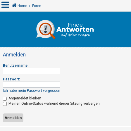
Home
Foren
A
n
m
e
Anmelden
l
d
Benutzername:
e
n
Passwort:
Ich habe mein Passwort vergessen
R
Angemeldet bleiben
Meinen Online-Status während dieser Sitzung verbergen
e
g
i
s