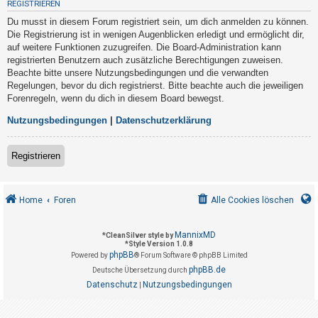
REGISTRIEREN
t
Du musst in diesem Forum registriert sein, um dich anmelden zu können.
r
Die Registrierung ist in wenigen Augenblicken erledigt und ermöglicht dir,
i
auf weitere Funktionen zuzugreifen. Die Board-Administration kann
e
registrierten Benutzern auch zusätzliche Berechtigungen zuweisen.
Beachte bitte unsere Nutzungsbedingungen und die verwandten
r
Regelungen, bevor du dich registrierst. Bitte beachte auch die jeweiligen
e
Forenregeln, wenn du dich in diesem Board bewegst.
n
Nutzungsbedingungen
|
Datenschutzerklärung
U
Registrieren
n
b
Home
Foren
Alle Cookies löschen
e
a
MannixMD
*
CleanSilver style by
n
*
Style Version 1.0.8
phpBB
t
Powered by
® Forum Software © phpBB Limited
phpBB.de
Deutsche Übersetzung durch
w
Datenschutz
Nutzungsbedingungen
|
o
r