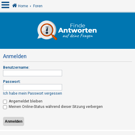
Home
Foren
A
n
m
e
Anmelden
l
d
Benutzername:
e
n
Passwort:
Ich habe mein Passwort vergessen
R
Angemeldet bleiben
Meinen Online-Status während dieser Sitzung verbergen
e
g
i
s