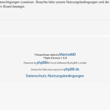
Berechtigungen zuweisen. Beachte bitte unsere Nutzungsbedingungen und die v
sem Board bewegst.
MannixMD
*
CleanSilver style by
*
Style Version 1.0.8
phpBB
Powered by
® Forum Software © phpBB Limited
phpBB.de
Deutsche Übersetzung durch
Datenschutz
Nutzungsbedingungen
|