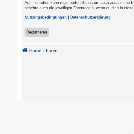
t
Administration kann registrierten Benutzern auch zusätzliche 
beachte auch die jeweiligen Forenregeln, wenn du dich in die
r
i
Nutzungsbedingungen
|
Datenschutzerklärung
e
r
Registrieren
e
n
Home
Foren
U
n
b
e
a
n
t
w
o
r