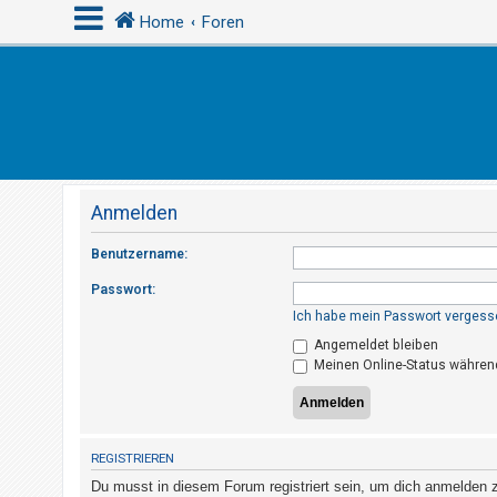
Home
Foren
A
n
m
e
Anmelden
l
d
Benutzername:
e
Passwort:
n
Ich habe mein Passwort vergess
Angemeldet bleiben
Meinen Online-Status während
R
e
g
i
REGISTRIEREN
s
Du musst in diesem Forum registriert sein, um dich anmelden zu