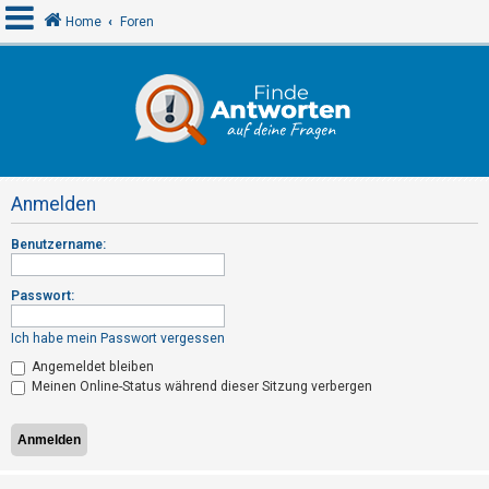
Home
Foren
A
n
m
e
Anmelden
l
d
Benutzername:
e
n
Passwort:
Ich habe mein Passwort vergessen
R
Angemeldet bleiben
Meinen Online-Status während dieser Sitzung verbergen
e
g
i
s