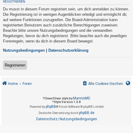
REGISTRIEREN
t
Du musst in diesem Forum registriert sein, um dich anmelden zu können.
r
Die Registrierung ist in wenigen Augenblicken erledigt und ermöglicht dir,
i
auf weitere Funktionen zuzugreifen. Die Board-Administration kann
e
registrierten Benutzern auch zusätzliche Berechtigungen zuweisen.
Beachte bitte unsere Nutzungsbedingungen und die verwandten
r
Regelungen, bevor du dich registrierst. Bitte beachte auch die jeweiligen
e
Forenregeln, wenn du dich in diesem Board bewegst.
n
Nutzungsbedingungen
|
Datenschutzerklärung
U
Registrieren
n
b
Home
Foren
Alle Cookies löschen
e
a
MannixMD
*
CleanSilver style by
n
*
Style Version 1.0.8
phpBB
t
Powered by
® Forum Software © phpBB Limited
phpBB.de
Deutsche Übersetzung durch
w
Datenschutz
Nutzungsbedingungen
|
o
r