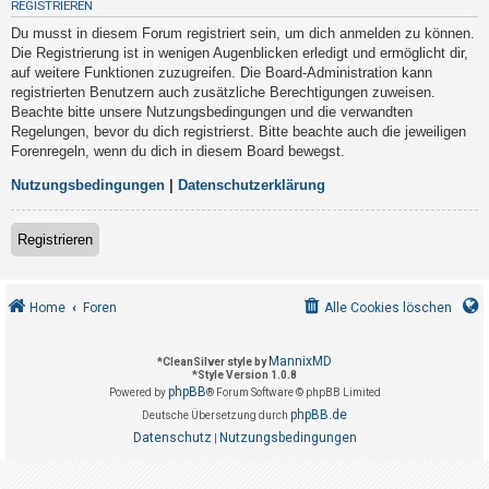
REGISTRIEREN
t
Du musst in diesem Forum registriert sein, um dich anmelden zu können.
r
Die Registrierung ist in wenigen Augenblicken erledigt und ermöglicht dir,
i
auf weitere Funktionen zuzugreifen. Die Board-Administration kann
e
registrierten Benutzern auch zusätzliche Berechtigungen zuweisen.
Beachte bitte unsere Nutzungsbedingungen und die verwandten
r
Regelungen, bevor du dich registrierst. Bitte beachte auch die jeweiligen
e
Forenregeln, wenn du dich in diesem Board bewegst.
n
Nutzungsbedingungen
|
Datenschutzerklärung
U
Registrieren
n
b
Home
Foren
Alle Cookies löschen
e
a
MannixMD
*
CleanSilver style by
n
*
Style Version 1.0.8
phpBB
t
Powered by
® Forum Software © phpBB Limited
phpBB.de
Deutsche Übersetzung durch
w
Datenschutz
Nutzungsbedingungen
|
o
r