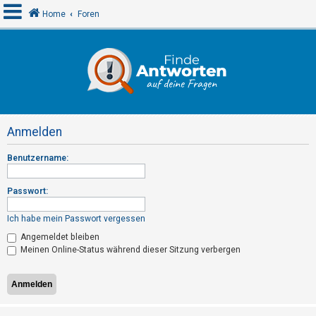
Home
Foren
A
n
m
e
Anmelden
l
d
Benutzername:
e
n
Passwort:
Ich habe mein Passwort vergessen
R
Angemeldet bleiben
Meinen Online-Status während dieser Sitzung verbergen
e
g
i
s