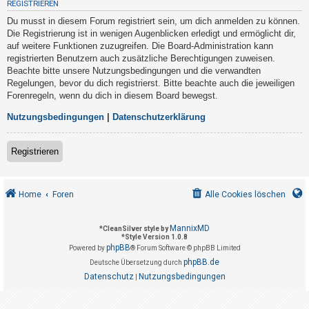
REGISTRIEREN
t
Du musst in diesem Forum registriert sein, um dich anmelden zu können.
r
Die Registrierung ist in wenigen Augenblicken erledigt und ermöglicht dir,
i
auf weitere Funktionen zuzugreifen. Die Board-Administration kann
e
registrierten Benutzern auch zusätzliche Berechtigungen zuweisen.
Beachte bitte unsere Nutzungsbedingungen und die verwandten
r
Regelungen, bevor du dich registrierst. Bitte beachte auch die jeweiligen
e
Forenregeln, wenn du dich in diesem Board bewegst.
n
Nutzungsbedingungen
|
Datenschutzerklärung
U
Registrieren
n
b
Home
Foren
Alle Cookies löschen
e
a
MannixMD
*
CleanSilver style by
n
*
Style Version 1.0.8
phpBB
t
Powered by
® Forum Software © phpBB Limited
phpBB.de
Deutsche Übersetzung durch
w
Datenschutz
Nutzungsbedingungen
|
o
r