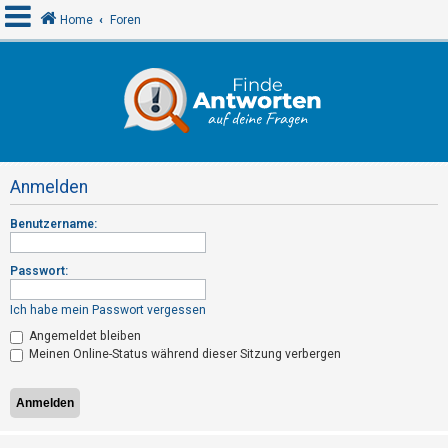
Home
Foren
A
n
m
e
Anmelden
l
d
Benutzername:
e
n
Passwort:
Ich habe mein Passwort vergessen
R
Angemeldet bleiben
Meinen Online-Status während dieser Sitzung verbergen
e
g
i
s