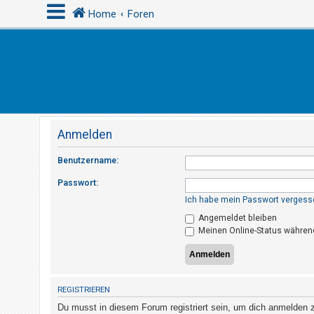
Home
Foren
A
n
m
e
Anmelden
l
d
Benutzername:
e
Passwort:
n
Ich habe mein Passwort vergess
Angemeldet bleiben
Meinen Online-Status während
R
e
g
i
REGISTRIEREN
s
Du musst in diesem Forum registriert sein, um dich anmelden zu