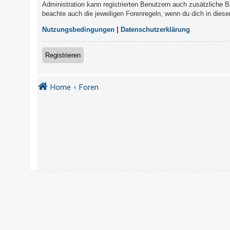
t
Administration kann registrierten Benutzern auch zusätzliche 
beachte auch die jeweiligen Forenregeln, wenn du dich in die
r
i
Nutzungsbedingungen
|
Datenschutzerklärung
e
r
Registrieren
e
n
Home
Foren
U
n
b
e
a
n
t
w
o
r