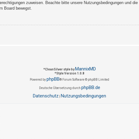
Berechtigungen zuweisen. Beachte bitte unsere Nutzungsbedingungen und die v
sem Board bewegst.
MannixMD
*
CleanSilver style by
*
Style Version 1.0.8
phpBB
Powered by
® Forum Software © phpBB Limited
phpBB.de
Deutsche Übersetzung durch
Datenschutz
Nutzungsbedingungen
|