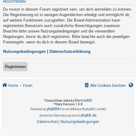
REGISTRIEREN
t
Du musst in diesem Forum registriert sein, um dich anmelden zu können.
r
Die Registrierung ist in wenigen Augenblicken erledigt und ermöglicht dir,
i
auf weitere Funktionen zuzugreifen. Die Board-Administration kann
e
registrierten Benutzern auch zusätzliche Berechtigungen zuweisen.
Beachte bitte unsere Nutzungsbedingungen und die verwandten
r
Regelungen, bevor du dich registrierst. Bitte beachte auch die jeweiligen
e
Forenregeln, wenn du dich in diesem Board bewegst.
n
Nutzungsbedingungen
|
Datenschutzerklärung
U
Registrieren
n
b
Home
Foren
Alle Cookies löschen
e
a
MannixMD
*
CleanSilver style by
n
*
Style Version 1.0.8
phpBB
t
Powered by
® Forum Software © phpBB Limited
phpBB.de
Deutsche Übersetzung durch
w
Datenschutz
Nutzungsbedingungen
|
o
r