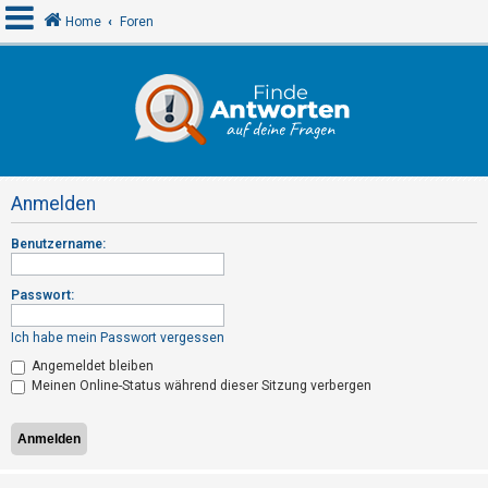
Home
Foren
A
n
m
e
Anmelden
l
d
Benutzername:
e
n
Passwort:
Ich habe mein Passwort vergessen
R
Angemeldet bleiben
Meinen Online-Status während dieser Sitzung verbergen
e
g
i
s