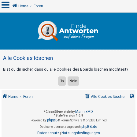
Home
Foren
A
n
m
e
Alle Cookies löschen
l
d
Bist du dir sicher, dass du alle Cookies des Boards löschen möchtest?
e
n
Home
Foren
Alle Cookies löschen
R
e
MannixMD
*
CleanSilver style by
*
Style Version 1.0.8
g
phpBB
Powered by
® Forum Software © phpBB Limited
i
phpBB.de
Deutsche Übersetzung durch
s
Datenschutz
Nutzungsbedingungen
|