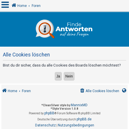
Home
Foren
A
n
m
e
Alle Cookies löschen
l
d
Bist du dir sicher, dass du alle Cookies des Boards löschen möchtest?
e
n
Home
Foren
Alle Cookies löschen
R
e
MannixMD
*
CleanSilver style by
*
Style Version 1.0.8
g
phpBB
Powered by
® Forum Software © phpBB Limited
i
phpBB.de
Deutsche Übersetzung durch
s
Datenschutz
Nutzungsbedingungen
|