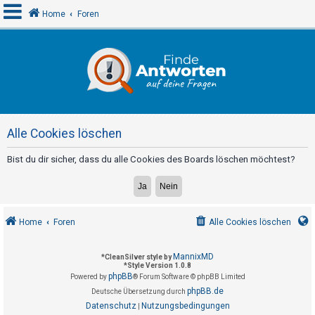
Home
Foren
A
n
m
e
Alle Cookies löschen
l
d
Bist du dir sicher, dass du alle Cookies des Boards löschen möchtest?
e
n
Home
Foren
Alle Cookies löschen
R
e
MannixMD
*
CleanSilver style by
*
Style Version 1.0.8
g
phpBB
Powered by
® Forum Software © phpBB Limited
i
phpBB.de
Deutsche Übersetzung durch
s
Datenschutz
Nutzungsbedingungen
|