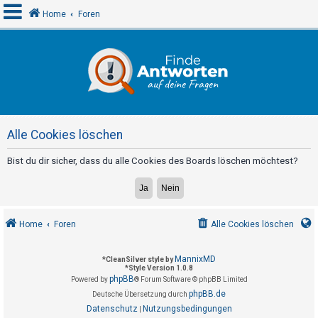
Home
Foren
A
n
m
e
Alle Cookies löschen
l
d
Bist du dir sicher, dass du alle Cookies des Boards löschen möchtest?
e
n
Home
Foren
Alle Cookies löschen
R
e
MannixMD
*
CleanSilver style by
*
Style Version 1.0.8
g
phpBB
Powered by
® Forum Software © phpBB Limited
i
phpBB.de
Deutsche Übersetzung durch
s
Datenschutz
Nutzungsbedingungen
|