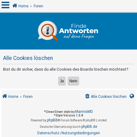
Home
Foren
A
n
m
e
Alle Cookies löschen
l
d
Bist du dir sicher, dass du alle Cookies des Boards löschen möchtest?
e
n
Home
Foren
Alle Cookies löschen
R
e
MannixMD
*
CleanSilver style by
*
Style Version 1.0.8
g
phpBB
Powered by
® Forum Software © phpBB Limited
i
phpBB.de
Deutsche Übersetzung durch
s
Datenschutz
Nutzungsbedingungen
|