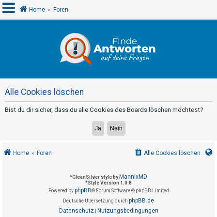
Home
Foren
A
n
m
e
Alle Cookies löschen
l
d
Bist du dir sicher, dass du alle Cookies des Boards löschen möchtest?
e
n
Home
Foren
Alle Cookies löschen
R
e
MannixMD
*
CleanSilver style by
*
Style Version 1.0.8
g
phpBB
Powered by
® Forum Software © phpBB Limited
i
phpBB.de
Deutsche Übersetzung durch
s
Datenschutz
Nutzungsbedingungen
|