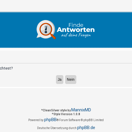
öchtest?
MannixMD
*
CleanSilver style by
*
Style Version 1.0.8
phpBB
Powered by
® Forum Software © phpBB Limited
phpBB.de
Deutsche Übersetzung durch