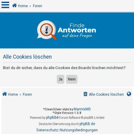
Home
Foren
A
n
m
e
Alle Cookies löschen
l
d
Bist du dir sicher, dass du alle Cookies des Boards löschen möchtest?
e
n
Home
Foren
Alle Cookies löschen
R
e
MannixMD
*
CleanSilver style by
*
Style Version 1.0.8
g
phpBB
Powered by
® Forum Software © phpBB Limited
i
phpBB.de
Deutsche Übersetzung durch
s
Datenschutz
Nutzungsbedingungen
|