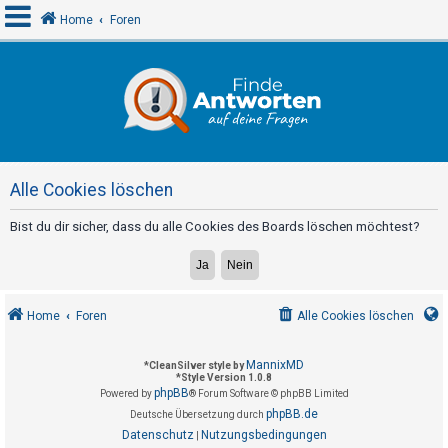
Home
Foren
A
n
m
e
Alle Cookies löschen
l
d
Bist du dir sicher, dass du alle Cookies des Boards löschen möchtest?
e
n
Home
Foren
Alle Cookies löschen
R
e
MannixMD
*
CleanSilver style by
*
Style Version 1.0.8
g
phpBB
Powered by
® Forum Software © phpBB Limited
i
phpBB.de
Deutsche Übersetzung durch
s
Datenschutz
Nutzungsbedingungen
|