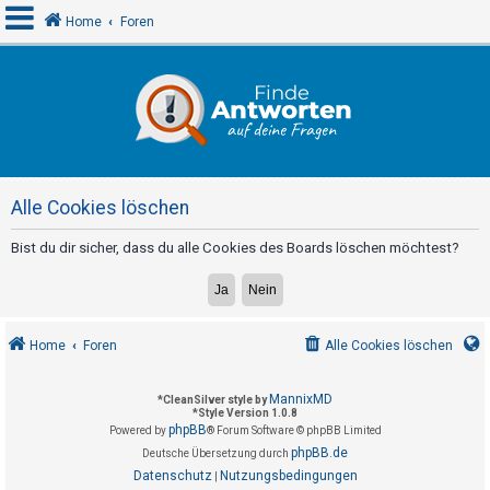
Home
Foren
A
n
m
e
Alle Cookies löschen
l
d
Bist du dir sicher, dass du alle Cookies des Boards löschen möchtest?
e
n
Home
Foren
Alle Cookies löschen
R
e
MannixMD
*
CleanSilver style by
*
Style Version 1.0.8
g
phpBB
Powered by
® Forum Software © phpBB Limited
i
phpBB.de
Deutsche Übersetzung durch
s
Datenschutz
Nutzungsbedingungen
|