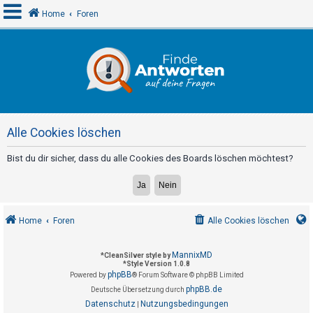
Home
Foren
A
n
m
e
Alle Cookies löschen
l
d
Bist du dir sicher, dass du alle Cookies des Boards löschen möchtest?
e
n
Home
Foren
Alle Cookies löschen
R
e
MannixMD
*
CleanSilver style by
*
Style Version 1.0.8
g
phpBB
Powered by
® Forum Software © phpBB Limited
i
phpBB.de
Deutsche Übersetzung durch
s
Datenschutz
Nutzungsbedingungen
|