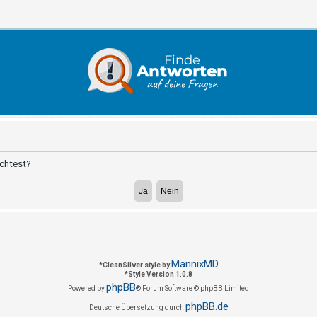
öchtest?
MannixMD
*
CleanSilver style by
*
Style Version 1.0.8
phpBB
Powered by
® Forum Software © phpBB Limited
phpBB.de
Deutsche Übersetzung durch