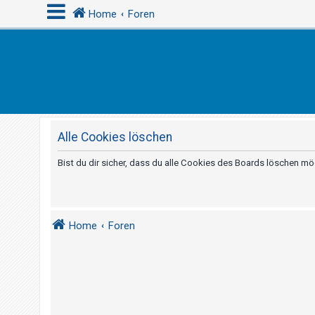
Home
Foren
A
n
m
e
Alle Cookies löschen
l
d
Bist du dir sicher, dass du alle Cookies des Boards löschen m
e
n
Home
Foren
R
e
g
i
s