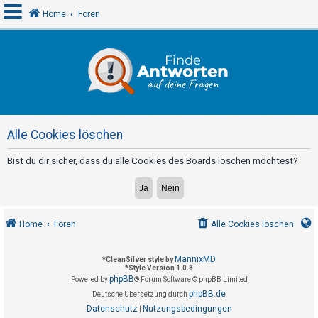
Home
Foren
A
n
m
e
Alle Cookies löschen
l
d
Bist du dir sicher, dass du alle Cookies des Boards löschen möchtest?
e
n
Home
Foren
Alle Cookies löschen
R
e
MannixMD
*
CleanSilver style by
*
Style Version 1.0.8
g
phpBB
Powered by
® Forum Software © phpBB Limited
i
phpBB.de
Deutsche Übersetzung durch
s
Datenschutz
Nutzungsbedingungen
|