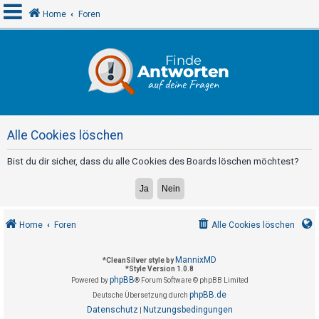
Home
Foren
A
n
m
e
Alle Cookies löschen
l
d
Bist du dir sicher, dass du alle Cookies des Boards löschen möchtest?
e
n
Home
Foren
Alle Cookies löschen
R
e
MannixMD
*
CleanSilver style by
*
Style Version 1.0.8
g
phpBB
Powered by
® Forum Software © phpBB Limited
i
phpBB.de
Deutsche Übersetzung durch
s
Datenschutz
Nutzungsbedingungen
|