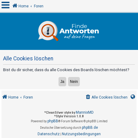
Home
Foren
A
n
m
e
Alle Cookies löschen
l
d
Bist du dir sicher, dass du alle Cookies des Boards löschen möchtest?
e
n
Home
Foren
Alle Cookies löschen
R
e
MannixMD
*
CleanSilver style by
*
Style Version 1.0.8
g
phpBB
Powered by
® Forum Software © phpBB Limited
i
phpBB.de
Deutsche Übersetzung durch
s
Datenschutz
Nutzungsbedingungen
|