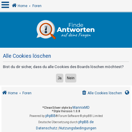
Home
Foren
A
n
m
e
Alle Cookies löschen
l
d
Bist du dir sicher, dass du alle Cookies des Boards löschen möchtest?
e
n
Home
Foren
Alle Cookies löschen
R
e
MannixMD
*
CleanSilver style by
*
Style Version 1.0.8
g
phpBB
Powered by
® Forum Software © phpBB Limited
i
phpBB.de
Deutsche Übersetzung durch
s
Datenschutz
Nutzungsbedingungen
|