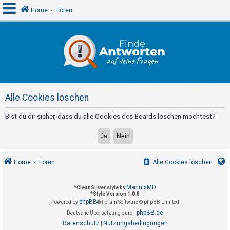
Home
Foren
A
n
m
e
Alle Cookies löschen
l
d
Bist du dir sicher, dass du alle Cookies des Boards löschen möchtest?
e
n
Home
Foren
Alle Cookies löschen
R
e
MannixMD
*
CleanSilver style by
*
Style Version 1.0.8
g
phpBB
Powered by
® Forum Software © phpBB Limited
i
phpBB.de
Deutsche Übersetzung durch
s
Datenschutz
Nutzungsbedingungen
|