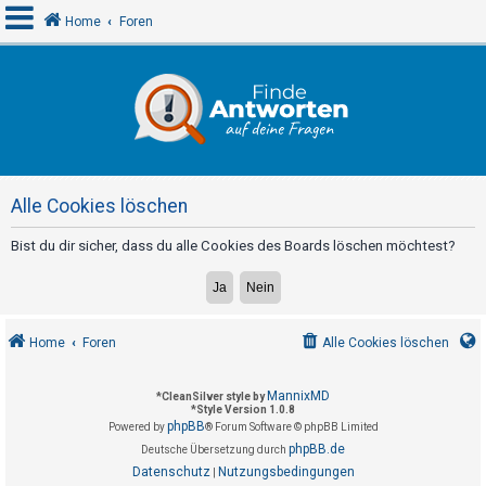
Home
Foren
A
n
m
e
Alle Cookies löschen
l
d
Bist du dir sicher, dass du alle Cookies des Boards löschen möchtest?
e
n
Home
Foren
Alle Cookies löschen
R
e
MannixMD
*
CleanSilver style by
*
Style Version 1.0.8
g
phpBB
Powered by
® Forum Software © phpBB Limited
i
phpBB.de
Deutsche Übersetzung durch
s
Datenschutz
Nutzungsbedingungen
|