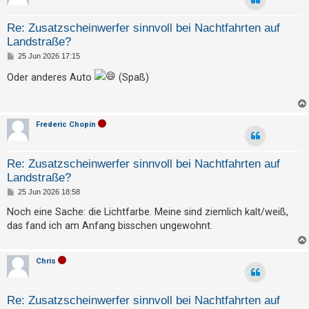
Re: Zusatzscheinwerfer sinnvoll bei Nachtfahrten auf
Landstraße?
B
25 Jun 2026 17:15
e
i
Oder anderes Auto
(Spaß)
t
r
a
g
Frederic Chopin
Re: Zusatzscheinwerfer sinnvoll bei Nachtfahrten auf
Landstraße?
B
25 Jun 2026 18:58
e
i
Noch eine Sache: die Lichtfarbe. Meine sind ziemlich kalt/weiß,
t
das fand ich am Anfang bisschen ungewohnt.
r
a
g
Chris
Re: Zusatzscheinwerfer sinnvoll bei Nachtfahrten auf