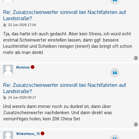
h
e
Re: Zusatzscheinwerfer sinnvoll bei Nachtfahrten auf
Landstraße?
m
B
23 Jun 2026 17:04
e
e
i
n
Tja, das hatte ich auch gedacht. Aber kein Stress, ich würd echt
t
erstmal Scheinwerfer einstellen lassen, dann ggf. bessere
r
a
Leuchtmittel und Scheiben reinigen (innen!) das bringt oft schon
g
mehr als man denkt.
S
u
Molotov
c
h
e
Re: Zusatzscheinwerfer sinnvoll bei Nachtfahrten auf
Landstraße?
B
24 Jun 2026 09:17
e
F
i
Und wenn's dann immer noch zu dunkel ist, dann über
t
A
Zusatzscheinwerfer nachdenken. Und dann direkt was
r
a
vernünftiges holen, kein 20€ China Set.
Q
g
WildeHexe_73