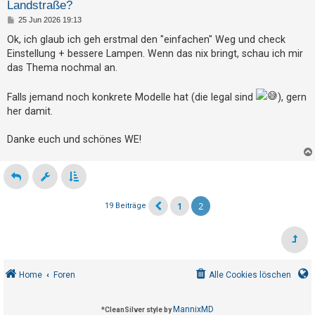
Landstraße?
B
25 Jun 2026 19:13
e
i
Ok, ich glaub ich geh erstmal den "einfachen" Weg und check
t
Einstellung + bessere Lampen. Wenn das nix bringt, schau ich mir
r
a
das Thema nochmal an.
g
Falls jemand noch konkrete Modelle hat (die legal sind
), gern
her damit.
Danke euch und schönes WE!
1
2
19 Beiträge
Home
Foren
Alle Cookies löschen
MannixMD
*
CleanSilver style by