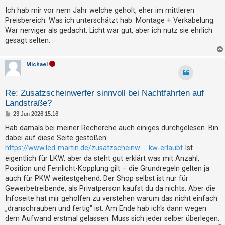
e
t
i
Ich hab mir vor nem Jahr welche geholt, eher im mittleren
t
r
Preisbereich. Was ich unterschätzt hab: Montage + Verkabelung.
r
i
a
War nerviger als gedacht. Licht war gut, aber ich nutz sie ehrlich
g
gesagt selten.
e
r
e
Michael
n
Re: Zusatzscheinwerfer sinnvoll bei Nachtfahrten auf
Landstraße?
U
B
23 Jun 2026 15:16
e
n
i
Hab damals bei meiner Recherche auch einiges durchgelesen. Bin
t
b
dabei auf diese Seite gestoßen:
r
e
a
https://www.led-martin.de/zusatzscheinw ... kw-erlaubt
Ist
g
a
eigentlich für LKW, aber da steht gut erklärt was mit Anzahl,
Position und Fernlicht-Kopplung gilt – die Grundregeln gelten ja
n
auch für PKW weitestgehend. Der Shop selbst ist nur für
t
Gewerbetreibende, als Privatperson kaufst du da nichts. Aber die
w
Infoseite hat mir geholfen zu verstehen warum das nicht einfach
o
„dranschrauben und fertig" ist. Am Ende hab ich's dann wegen
r
dem Aufwand erstmal gelassen. Muss sich jeder selber überlegen.