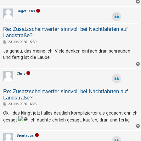
t
e
Sägefuchs
t
e
Re: Zusatzscheinwerfer sinnvoll bei Nachtfahrten auf
T
Landstraße?
h
B
23 Jun 2026 15:59
e
e
i
Ja genau, das meine ich. Viele denken einfach dran schrauben
t
m
und fertig ist die Laube.
r
a
e
g
n
Chris
Re: Zusatzscheinwerfer sinnvoll bei Nachtfahrten auf
A
Landstraße?
k
B
23 Jun 2026 16:26
t
e
i
Ok... das klingt jetzt alles deutlich komplizierter als gedacht ehrlich
i
t
gesagt
Ich dachte ehrlich gesagt: kaufen, dran und fertig.
r
v
a
g
e
Spartacus
T