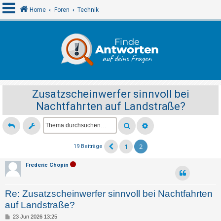
Home
Foren
Technik
A
n
m
e
Zusatzscheinwerfer sinnvoll bei
l
Nachtfahrten auf Landstraße?
d
e
n
1
2
19 Beiträge
R
Frederic Chopin
e
g
Re: Zusatzscheinwerfer sinnvoll bei Nachtfahrten
i
auf Landstraße?
s
B
23 Jun 2026 13:25