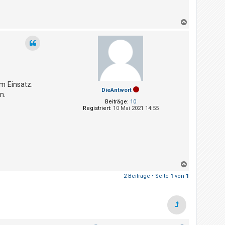
N
a
c
h
o
b
e
n
m Einsatz.
DieAntwort
n.
Beiträge:
10
Registriert:
10 Mai 2021 14:55
N
a
2 Beiträge • Seite
1
von
1
c
h
o
b
e
n