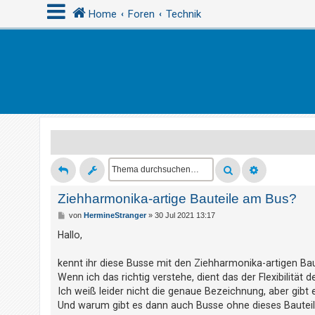
Home
Foren
Technik
A
n
m
e
l
d
e
n
Ziehharmonika-artige Bauteile am Bus?
B
von
HermineStranger
»
30 Jul 2021 13:17
e
i
Hallo,
R
t
r
e
a
kennt ihr diese Busse mit den Ziehharmonika-artigen Baut
g
g
Wenn ich das richtig verstehe, dient das der Flexibilität 
i
Ich weiß leider nicht die genaue Bezeichnung, aber gibt
s
Und warum gibt es dann auch Busse ohne dieses Bautei