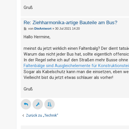
t
Gruß
r
i
Re: Ziehharmonika-artige Bauteile am Bus?
e
B
von
DieAntwort
»
30 Jul 2021 14:20
r
e
i
Hallo Hermine,
e
t
n
r
a
meinst du jetzt wirklich einen Faltenbalg? Der dient t
g
Warum das nicht jeder Bus hat, sollte eigentlich offensic
In der Regel sehe ich auf den Straßen mehr Busse ohne 
U
Faltenbälge sind Ausgleichelemente für Konstruktionstei
n
Sogar als Kabelschutz kann man die einsetzen, eben wege
b
Vielleicht bist du jetzt etwas schlauer als vorher!
e
Gruß
a
n
t
w
Zurück zu „Technik“
o
r