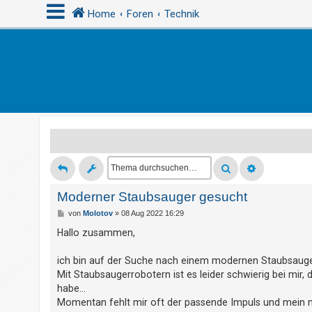
Home
Foren
Technik
A
n
m
e
l
d
e
n
Moderner Staubsauger gesucht
B
von
Molotov
»
08 Aug 2022 16:29
e
i
Hallo zusammen,
R
t
r
e
a
ich bin auf der Suche nach einem modernen Staubsauge
g
g
Mit Staubsaugerrobotern ist es leider schwierig bei mir
i
habe...
s
Momentan fehlt mir oft der passende Impuls und mein 