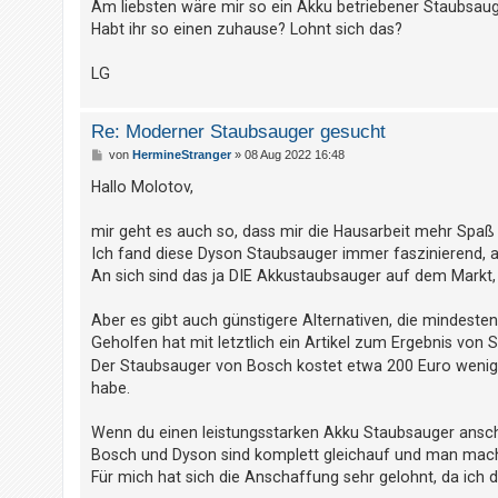
Am liebsten wäre mir so ein Akku betriebener Staubsaug
t
Habt ihr so einen zuhause? Lohnt sich das?
r
i
LG
e
r
Re: Moderner Staubsauger gesucht
e
B
von
HermineStranger
»
08 Aug 2022 16:48
n
e
i
Hallo Molotov,
t
r
a
mir geht es auch so, dass mir die Hausarbeit mehr Spaß
U
g
Ich fand diese Dyson Staubsauger immer faszinierend, abe
n
An sich sind das ja DIE Akkustaubsauger auf dem Markt,
b
Aber es gibt auch günstigere Alternativen, die mindesten
e
Geholfen hat mit letztlich ein Artikel zum Ergebnis von 
a
Der Staubsauger von Bosch kostet etwa 200 Euro wenige
n
habe.
t
w
Wenn du einen leistungsstarken Akku Staubsauger anscha
Bosch und Dyson sind komplett gleichauf und man mach
o
Für mich hat sich die Anschaffung sehr gelohnt, da ich
r