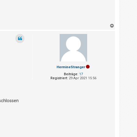
N
a
c
h
o
b
e
n
HermineStranger
Beiträge:
17
Registriert:
29 Apr 2021 15:56
schlossen