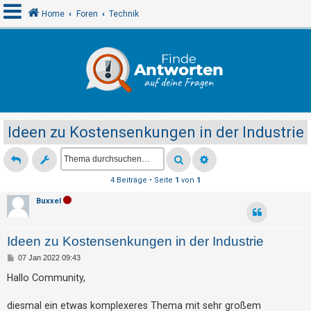
Home
Foren
Technik
A
n
m
e
Ideen zu Kostensenkungen in der Industrie
l
d
e
4 Beiträge • Seite
1
von
1
n
Buxxel
R
Ideen zu Kostensenkungen in der Industrie
e
B
07 Jan 2022 09:43
g
e
i
Hallo Community,
i
t
r
s
a
diesmal ein etwas komplexeres Thema mit sehr großem