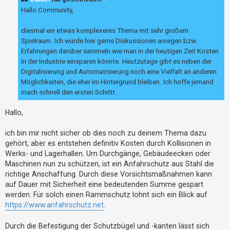
r
h
a
Hallo Community,
g
e
diesmal ein etwas komplexeres Thema mit sehr großem
m
Spielraum. Ich würde hier gerne Diskussionen anregen bzw.
e
Erfahrungen darüber sammeln wie man in der heutigen Zeit Kosten
n
in der Industrie einsparen könnte. Heutzutage gibt es neben der
Digitalisierung und Automatisierung noch eine Vielfalt an anderen
Möglichkeiten, die eher im Hintergrund bleiben. Ich hoffe jemand
S
mach schnell den ersten Schritt.
u
Hallo,
c
h
ich bin mir nicht sicher ob dies noch zu deinem Thema dazu
e
gehört, aber es entstehen definitiv Kosten durch Kollisionen in
Werks- und Lagerhallen. Um Durchgänge, Gebäudeecken oder
Maschinen nun zu schützen, ist ein Anfahrschutz aus Stahl die
F
richtige Anschaffung. Durch diese Vorsichtsmaßnahmen kann
auf Dauer mit Sicherheit eine bedeutenden Summe gespart
A
werden. Für solch einen Rammschutz lohnt sich ein Blick auf
Q
https://www.anfahrschutz.net
.
Durch die Befestigung der Schutzbügel und -kanten lässt sich