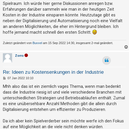
g
t
Spielraum. Ich würde hier gerne Diskussionen anregen bzw.
Erfahrungen darüber sammeln wie man in der heutigen Zeit
r
Kosten in der Industrie einsparen könnte. Heutzutage gibt es
i
neben der Digitalisierung und Automatisierung noch eine Vielfalt
e
an anderen Möglichkeiten, die eher im Hintergrund bleiben. Ich
r
hoffe jemand macht schnell den ersten Schritt.
e
Zuletzt geändert von
Buxxel
am 15 Sep 2022 14:30, insgesamt 2-mal geändert.
n
Zorro
U
n
Re: Ideen zu Kostensenkungen in der Industrie
b
B
07 Jan 2022 10:10
e
e
i
Mhh also das ist ein ziemlich vages Thema, wenn man bedenkt
t
a
dass die Industrie riesig ist und viele verschiedene Branchen mit
r
a
n
unterschiedlichen Strategien und Betriebsabläufen enthält. Zumal
g
es eine unübersehbare Anzahl Methoden gibt die allein durch
t
Digitalisierung entstehen um effizienter zu Produzieren.
w
o
Da ich aber kein Spielverderber sein möchte werfe ich den Fokus
r
auf eine Möglichkeit an die viele nicht denken würden.