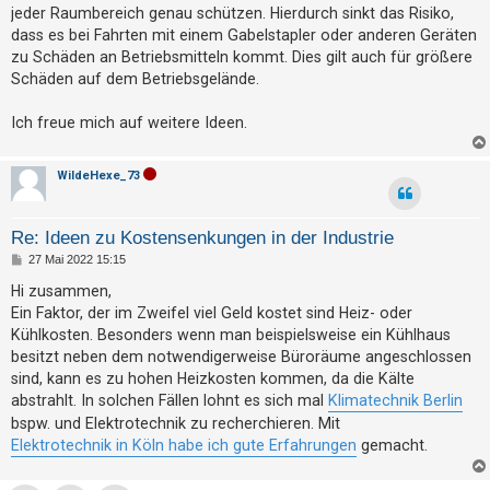
jeder Raumbereich genau schützen. Hierdurch sinkt das Risiko,
dass es bei Fahrten mit einem Gabelstapler oder anderen Geräten
zu Schäden an Betriebsmitteln kommt. Dies gilt auch für größere
Schäden auf dem Betriebsgelände.
Ich freue mich auf weitere Ideen.
WildeHexe_73
Re: Ideen zu Kostensenkungen in der Industrie
B
27 Mai 2022 15:15
e
i
Hi zusammen,
t
Ein Faktor, der im Zweifel viel Geld kostet sind Heiz- oder
r
a
Kühlkosten. Besonders wenn man beispielsweise ein Kühlhaus
g
besitzt neben dem notwendigerweise Büroräume angeschlossen
sind, kann es zu hohen Heizkosten kommen, da die Kälte
abstrahlt. In solchen Fällen lohnt es sich mal
Klimatechnik Berlin
bspw. und Elektrotechnik zu recherchieren. Mit
Elektrotechnik in Köln habe ich gute Erfahrungen
gemacht.