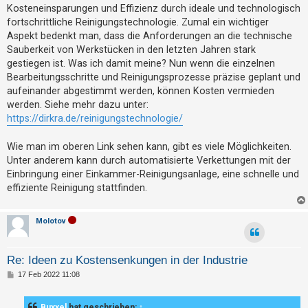
t
Kosteneinsparungen und Effizienz durch ideale und technologisch
fortschrittliche Reinigungstechnologie. Zumal ein wichtiger
e
Aspekt bedenkt man, dass die Anforderungen an die technische
t
Sauberkeit von Werkstücken in den letzten Jahren stark
e
gestiegen ist. Was ich damit meine? Nun wenn die einzelnen
T
Bearbeitungsschritte und Reinigungsprozesse präzise geplant und
h
aufeinander abgestimmt werden, können Kosten vermieden
werden. Siehe mehr dazu unter:
e
https://dirkra.de/reinigungstechnologie/
m
e
Wie man im oberen Link sehen kann, gibt es viele Möglichkeiten.
n
Unter anderem kann durch automatisierte Verkettungen mit der
Einbringung einer Einkammer-Reinigungsanlage, eine schnelle und
effiziente Reinigung stattfinden.
A
k
Molotov
t
i
Re: Ideen zu Kostensenkungen in der Industrie
v
B
17 Feb 2022 11:08
e
e
i
T
t
Buxxel
hat geschrieben:
↑