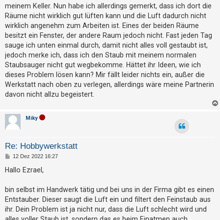
g
t
meinem Keller. Nun habe ich allerdings gemerkt, dass ich dort die
Räume nicht wirklich gut lüften kann und die Luft dadurch nicht
r
wirklich angenehm zum Arbeiten ist. Eines der beiden Räume
i
besitzt ein Fenster, der andere Raum jedoch nicht. Fast jeden Tag
e
sauge ich unten einmal durch, damit nicht alles voll gestaubt ist,
r
jedoch merke ich, dass ich den Staub mit meinem normalen
e
Staubsauger nicht gut wegbekomme. Hättet ihr Ideen, wie ich
dieses Problem lösen kann? Mir fällt leider nichts ein, außer die
n
Werkstatt nach oben zu verlegen, allerdings wäre meine Partnerin
davon nicht allzu begeistert.
U
Miky
n
b
e
Re: Hobbywerkstatt
a
B
12 Dez 2022 16:27
e
n
i
Hallo Ezrael,
t
t
r
a
w
bin selbst im Handwerk tätig und bei uns in der Firma gibt es einen
g
Entstauber. Dieser saugt die Luft ein und filtert den Feinstaub aus
o
ihr. Dein Problem ist ja nicht nur, dass die Luft schlecht wird und
r
alles voller Staub ist, sondern das es beim Einatmen auch