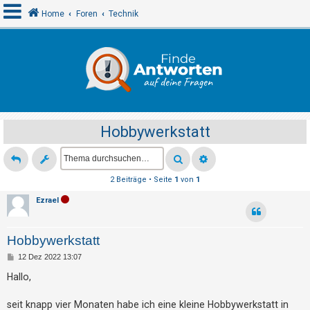
Home
Foren
Technik
A
n
m
e
Hobbywerkstatt
l
d
e
2 Beiträge • Seite
1
von
1
n
Ezrael
R
Hobbywerkstatt
e
B
12 Dez 2022 13:07
g
e
i
Hallo,
i
t
r
s
a
seit knapp vier Monaten habe ich eine kleine Hobbywerkstatt in