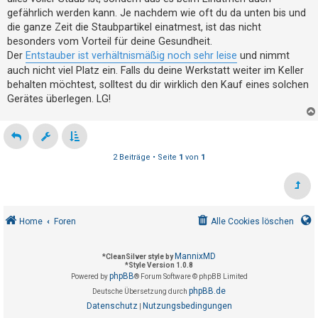
t
gefährlich werden kann. Je nachdem wie oft du da unten bis und
e
die ganze Zeit die Staubpartikel einatmest, ist das nicht
t
besonders vom Vorteil für deine Gesundheit.
Der
Entstauber ist verhältnismäßig noch sehr leise
und nimmt
e
auch nicht viel Platz ein. Falls du deine Werkstatt weiter im Keller
T
behalten möchtest, solltest du dir wirklich den Kauf eines solchen
h
Gerätes überlegen. LG!
e
m
e
2 Beiträge • Seite
1
von
1
n
A
Home
Foren
Alle Cookies löschen
k
t
MannixMD
i
*
CleanSilver style by
*
Style Version 1.0.8
v
phpBB
Powered by
® Forum Software © phpBB Limited
phpBB.de
e
Deutsche Übersetzung durch
Datenschutz
Nutzungsbedingungen
|
T