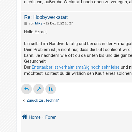
nichts ein, außer die Werkstatt nach oben zu verlegen, a
t
r
i
Re: Hobbywerkstatt
e
B
von
Miky
»
12 Dez 2022 16:27
e
r
i
Hallo Ezrael,
t
e
r
a
bin selbst im Handwerk tätig und bei uns in der Firma gibt
n
g
Dein Problem ist ja nicht nur, dass die Luft schlecht wir
kann. Je nachdem wie oft du da unten bis und die ganze Z
Gesundheit.
U
Der
Entstauber ist verhältnismäßig noch sehr leise
und ni
n
möchtest, solltest du dir wirklich den Kauf eines solche
b
e
a
n
Zurück zu „Technik“
t
w
Home
Foren
o
r