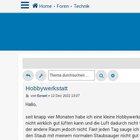
Home
Foren
Technik
A
n
m
e
l
d
e
n
Hobbywerkstatt
B
von
Ezrael
»
12 Dez 2022 13:07
e
i
Hallo,
R
t
r
e
a
seit knapp vier Monaten habe ich eine kleine Hobbywerks
g
g
nicht wirklich gut lüften kann und die Luft dadurch nich
i
der andere Raum jedoch nicht. Fast jeden Tag sauge ich u
s
den Staub mit meinem normalen Staubsauger nicht gut we