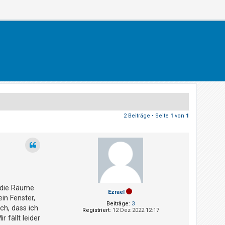
2 Beiträge • Seite
1
von
1
t die Räume
Ezrael
in Fenster,
Beiträge:
3
ch, dass ich
Registriert:
12 Dez 2022 12:17
fällt leider