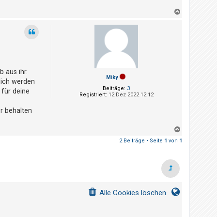
N
a
c
h
o
b
e
n
b aus ihr.
Miky
rlich werden
Beiträge:
3
 für deine
Registriert:
12 Dez 2022 12:12
er behalten
N
a
2 Beiträge • Seite
1
von
1
c
h
o
b
e
n
Alle Cookies löschen