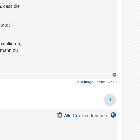
, dass die
artet
nstallieren,
chmann zu
N
a
2 Beiträge • Seite
1
von
1
c
h
o
b
e
n
Alle Cookies löschen