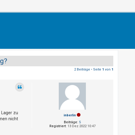
ng?
2 Beiträge • Seite
1
von
1
s Lager zu
inberlin
inen nicht
Beiträge:
5
Registriert:
13 Dez 2022 10:47