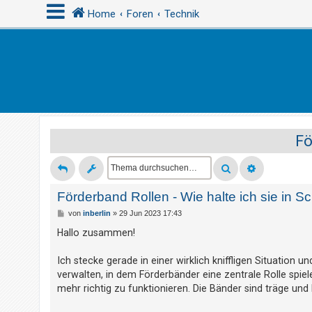
Home
Foren
Technik
A
n
m
e
Fö
l
d
e
n
Förderband Rollen - Wie halte ich sie in 
B
von
inberlin
»
29 Jun 2023 17:43
e
i
Hallo zusammen!
R
t
r
e
a
Ich stecke gerade in einer wirklich kniffligen Situation u
g
g
verwalten, in dem Förderbänder eine zentrale Rolle spiel
i
mehr richtig zu funktionieren. Die Bänder sind träge un
s