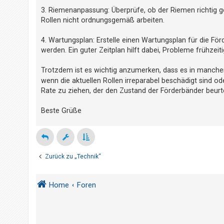
t
3. Riemenanpassung: Überprüfe, ob der Riemen richtig ge
e
Rollen nicht ordnungsgemäß arbeiten.
t
4. Wartungsplan: Erstelle einen Wartungsplan für die Fö
e
werden. Ein guter Zeitplan hilft dabei, Probleme frühzei
T
h
Trotzdem ist es wichtig anzumerken, dass es in manche
e
wenn die aktuellen Rollen irreparabel beschädigt sind od
m
Rate zu ziehen, der den Zustand der Förderbänder beurte
e
Beste Grüße
n
A
Zurück zu „Technik“
k
t
i
Home
Foren
v
e
T