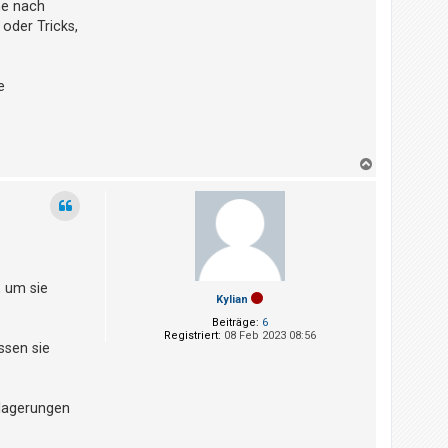
che nach
oder Tricks,
e
N
a
c
h
o
b
e
n
, um sie
Kylian
Beiträge:
6
Registriert:
08 Feb 2023 08:56
ssen sie
blagerungen