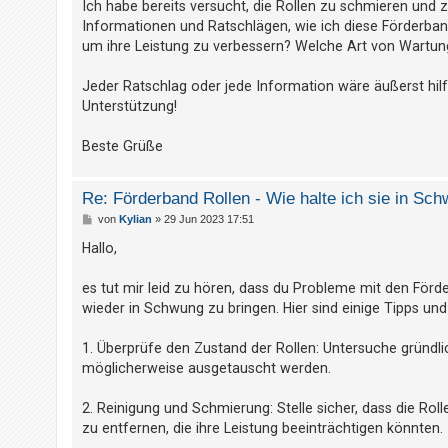
Ich habe bereits versucht, die Rollen zu schmieren und zu
t
Informationen und Ratschlägen, wie ich diese Förderband
r
um ihre Leistung zu verbessern? Welche Art von Wartung i
i
e
Jeder Ratschlag oder jede Information wäre äußerst hilfr
r
Unterstützung!
e
Beste Grüße
n
Re: Förderband Rollen - Wie halte ich sie in Sc
U
B
von
Kylian
»
29 Jun 2023 17:51
e
n
i
Hallo,
t
b
r
a
es tut mir leid zu hören, dass du Probleme mit den Förde
e
g
wieder in Schwung zu bringen. Hier sind einige Tipps und
a
n
1. Überprüfe den Zustand der Rollen: Untersuche gründli
t
möglicherweise ausgetauscht werden.
w
2. Reinigung und Schmierung: Stelle sicher, dass die R
o
zu entfernen, die ihre Leistung beeinträchtigen könnten.
r