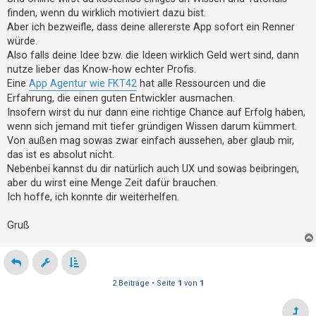
t
finden, wenn du wirklich motiviert dazu bist.
e
Aber ich bezweifle, dass deine allererste App sofort ein Renner
t
würde.
Also falls deine Idee bzw. die Ideen wirklich Geld wert sind, dann
e
nutze lieber das Know-how echter Profis.
T
Eine
App Agentur wie FKT42
hat alle Ressourcen und die
h
Erfahrung, die einen guten Entwickler ausmachen.
e
Insofern wirst du nur dann eine richtige Chance auf Erfolg haben,
m
wenn sich jemand mit tiefer gründigen Wissen darum kümmert.
Von außen mag sowas zwar einfach aussehen, aber glaub mir,
e
das ist es absolut nicht.
n
Nebenbei kannst du dir natürlich auch UX und sowas beibringen,
aber du wirst eine Menge Zeit dafür brauchen.
Ich hoffe, ich konnte dir weiterhelfen.
A
k
Gruß
t
i
v
2 Beiträge • Seite
1
von
1
e
T