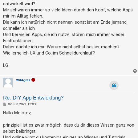
g
t
entwickelt wird?
Mir schwirren immer so viele Ideen durch den Kopf, welche Apps
r
mir im Alltag fehlen.
i
Die kann ich natürlich nicht nennen, sonst ist am Ende jemand
e
schneller als ich.
r
Und bei vielen Apps, die ich nutze, stören mich immer wieder
e
Fehlfunktionen.
Daher dachte ich mir: Warum nicht selbst besser machen?
n
Wie lerne ich UX und Co. im Schnelldurchlauf?
LG
U
n
Wildgras
b
e
a
Re: DIY App Entwicklung?
n
B
02 Jun 2021 12:03
e
t
i
Hallo Molotov,
t
w
r
a
prinzipiell ist es zwar möglich, dass du dir dieses Wissen ganz von
o
g
selbst beibringst.
r
Und online wirst du kostenlos einiges an Wissen und Tutorials