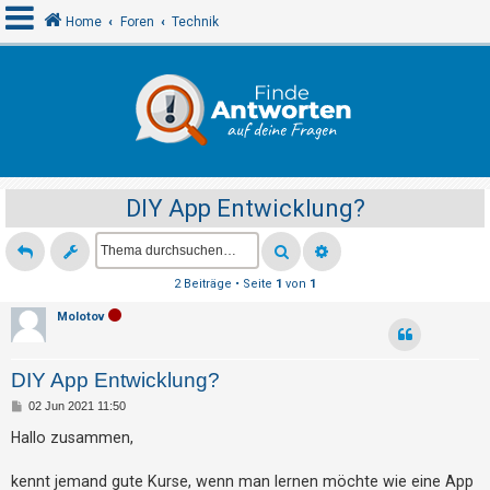
Home
Foren
Technik
A
n
m
e
DIY App Entwicklung?
l
d
e
2 Beiträge • Seite
1
von
1
n
Molotov
R
DIY App Entwicklung?
e
B
02 Jun 2021 11:50
g
e
i
Hallo zusammen,
i
t
r
s
a
kennt jemand gute Kurse, wenn man lernen möchte wie eine App