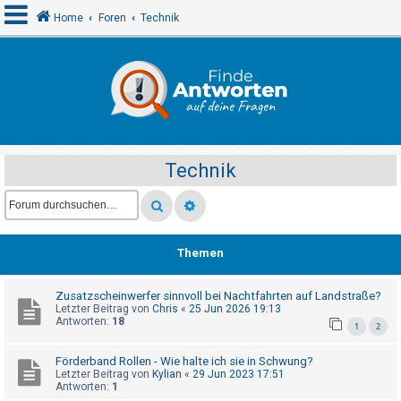
Home
Foren
Technik
A
n
m
e
Technik
l
d
e
n
Themen
Zusatzscheinwerfer sinnvoll bei Nachtfahrten auf Landstraße?
R
Letzter Beitrag von
Chris
«
25 Jun 2026 19:13
e
Antworten:
18
1
2
g
Förderband Rollen - Wie halte ich sie in Schwung?
i
Letzter Beitrag von
Kylian
«
29 Jun 2023 17:51
s
Antworten:
1