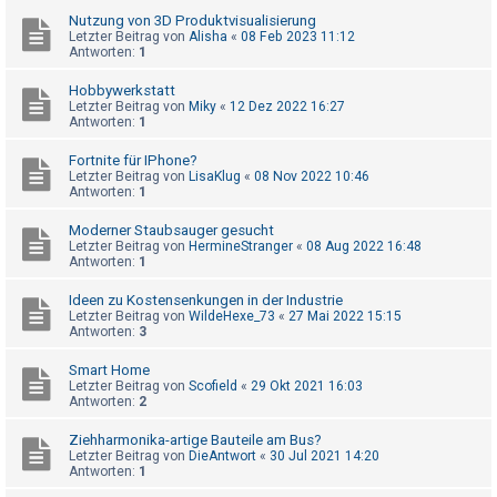
t
Nutzung von 3D Produktvisualisierung
r
Letzter Beitrag von
Alisha
«
08 Feb 2023 11:12
Antworten:
1
i
e
Hobbywerkstatt
Letzter Beitrag von
Miky
«
12 Dez 2022 16:27
r
Antworten:
1
e
Fortnite für IPhone?
n
Letzter Beitrag von
LisaKlug
«
08 Nov 2022 10:46
Antworten:
1
Moderner Staubsauger gesucht
U
Letzter Beitrag von
HermineStranger
«
08 Aug 2022 16:48
Antworten:
1
n
b
Ideen zu Kostensenkungen in der Industrie
Letzter Beitrag von
WildeHexe_73
«
27 Mai 2022 15:15
e
Antworten:
3
a
Smart Home
n
Letzter Beitrag von
Scofield
«
29 Okt 2021 16:03
t
Antworten:
2
w
Ziehharmonika-artige Bauteile am Bus?
o
Letzter Beitrag von
DieAntwort
«
30 Jul 2021 14:20
Antworten:
1
r