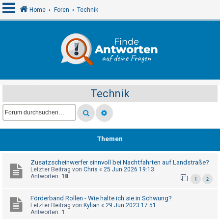
Home
Foren
Technik
A
n
m
e
Technik
l
d
e
n
Themen
Zusatzscheinwerfer sinnvoll bei Nachtfahrten auf Landstraße?
R
Letzter Beitrag von
Chris
«
25 Jun 2026 19:13
e
Antworten:
18
1
2
g
Förderband Rollen - Wie halte ich sie in Schwung?
i
Letzter Beitrag von
Kylian
«
29 Jun 2023 17:51
s
Antworten:
1