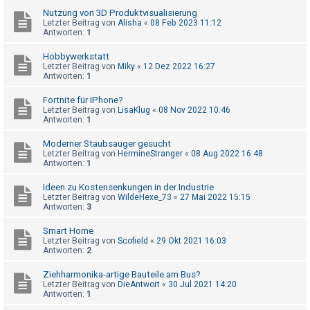
t
Nutzung von 3D Produktvisualisierung
r
Letzter Beitrag von
Alisha
«
08 Feb 2023 11:12
Antworten:
1
i
e
Hobbywerkstatt
Letzter Beitrag von
Miky
«
12 Dez 2022 16:27
r
Antworten:
1
e
Fortnite für IPhone?
n
Letzter Beitrag von
LisaKlug
«
08 Nov 2022 10:46
Antworten:
1
Moderner Staubsauger gesucht
U
Letzter Beitrag von
HermineStranger
«
08 Aug 2022 16:48
Antworten:
1
n
b
Ideen zu Kostensenkungen in der Industrie
Letzter Beitrag von
WildeHexe_73
«
27 Mai 2022 15:15
e
Antworten:
3
a
Smart Home
n
Letzter Beitrag von
Scofield
«
29 Okt 2021 16:03
t
Antworten:
2
w
Ziehharmonika-artige Bauteile am Bus?
o
Letzter Beitrag von
DieAntwort
«
30 Jul 2021 14:20
Antworten:
1
r