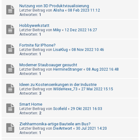
t
Nutzung von 3D Produktvisualisierung
r
Letzter Beitrag von
Alisha
«
08 Feb 2023 11:12
Antworten:
1
i
e
Hobbywerkstatt
Letzter Beitrag von
Miky
«
12 Dez 2022 16:27
r
Antworten:
1
e
Fortnite für IPhone?
n
Letzter Beitrag von
LisaKlug
«
08 Nov 2022 10:46
Antworten:
1
Moderner Staubsauger gesucht
U
Letzter Beitrag von
HermineStranger
«
08 Aug 2022 16:48
Antworten:
1
n
b
Ideen zu Kostensenkungen in der Industrie
Letzter Beitrag von
WildeHexe_73
«
27 Mai 2022 15:15
e
Antworten:
3
a
Smart Home
n
Letzter Beitrag von
Scofield
«
29 Okt 2021 16:03
t
Antworten:
2
w
Ziehharmonika-artige Bauteile am Bus?
o
Letzter Beitrag von
DieAntwort
«
30 Jul 2021 14:20
Antworten:
1
r