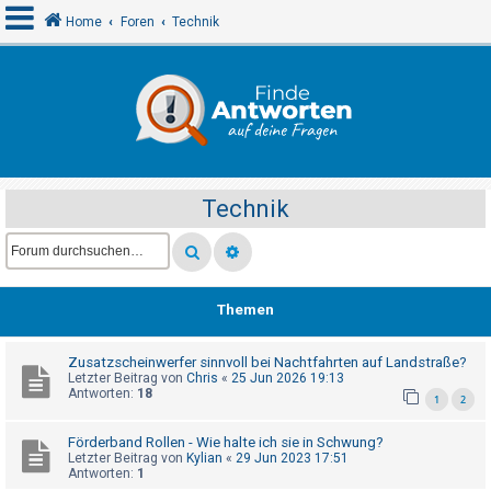
Home
Foren
Technik
A
n
m
e
Technik
l
d
e
n
Themen
Zusatzscheinwerfer sinnvoll bei Nachtfahrten auf Landstraße?
R
Letzter Beitrag von
Chris
«
25 Jun 2026 19:13
e
Antworten:
18
1
2
g
Förderband Rollen - Wie halte ich sie in Schwung?
i
Letzter Beitrag von
Kylian
«
29 Jun 2023 17:51
s
Antworten:
1