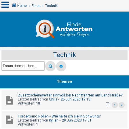
Home
Foren
Technik
A
n
m
e
Technik
l
d
e
n
Themen
Zusatzscheinwerfer sinnvoll bei Nachtfahrten auf Landstraße?
R
Letzter Beitrag von
Chris
«
25 Jun 2026 19:13
e
Antworten:
18
1
2
g
Förderband Rollen - Wie halte ich sie in Schwung?
i
Letzter Beitrag von
Kylian
«
29 Jun 2023 17:51
s
Antworten:
1