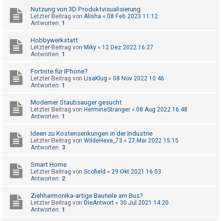
t
Nutzung von 3D Produktvisualisierung
r
Letzter Beitrag von
Alisha
«
08 Feb 2023 11:12
Antworten:
1
i
e
Hobbywerkstatt
Letzter Beitrag von
Miky
«
12 Dez 2022 16:27
r
Antworten:
1
e
Fortnite für IPhone?
n
Letzter Beitrag von
LisaKlug
«
08 Nov 2022 10:46
Antworten:
1
Moderner Staubsauger gesucht
U
Letzter Beitrag von
HermineStranger
«
08 Aug 2022 16:48
Antworten:
1
n
b
Ideen zu Kostensenkungen in der Industrie
Letzter Beitrag von
WildeHexe_73
«
27 Mai 2022 15:15
e
Antworten:
3
a
Smart Home
n
Letzter Beitrag von
Scofield
«
29 Okt 2021 16:03
t
Antworten:
2
w
Ziehharmonika-artige Bauteile am Bus?
o
Letzter Beitrag von
DieAntwort
«
30 Jul 2021 14:20
Antworten:
1
r