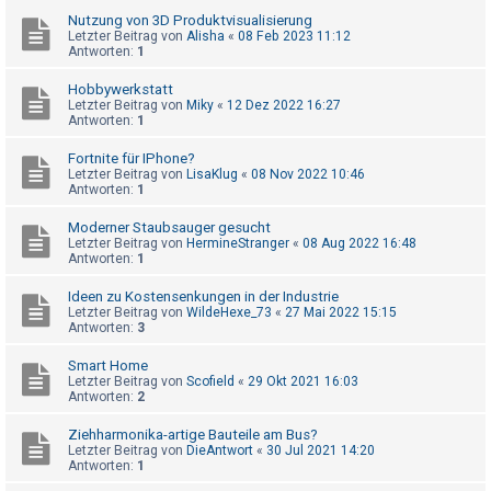
t
Nutzung von 3D Produktvisualisierung
r
Letzter Beitrag von
Alisha
«
08 Feb 2023 11:12
Antworten:
1
i
e
Hobbywerkstatt
Letzter Beitrag von
Miky
«
12 Dez 2022 16:27
r
Antworten:
1
e
Fortnite für IPhone?
n
Letzter Beitrag von
LisaKlug
«
08 Nov 2022 10:46
Antworten:
1
Moderner Staubsauger gesucht
U
Letzter Beitrag von
HermineStranger
«
08 Aug 2022 16:48
Antworten:
1
n
b
Ideen zu Kostensenkungen in der Industrie
Letzter Beitrag von
WildeHexe_73
«
27 Mai 2022 15:15
e
Antworten:
3
a
Smart Home
n
Letzter Beitrag von
Scofield
«
29 Okt 2021 16:03
t
Antworten:
2
w
Ziehharmonika-artige Bauteile am Bus?
o
Letzter Beitrag von
DieAntwort
«
30 Jul 2021 14:20
Antworten:
1
r