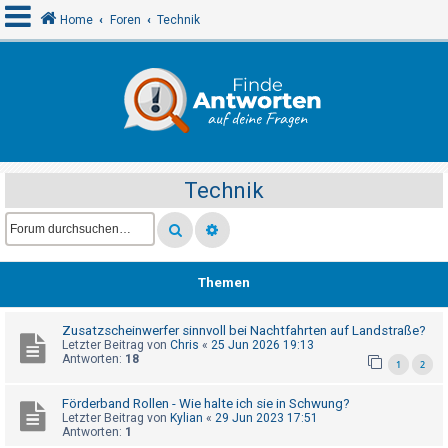
Home
Foren
Technik
A
n
m
e
Technik
l
d
e
n
Themen
Zusatzscheinwerfer sinnvoll bei Nachtfahrten auf Landstraße?
R
Letzter Beitrag von
Chris
«
25 Jun 2026 19:13
e
Antworten:
18
1
2
g
Förderband Rollen - Wie halte ich sie in Schwung?
i
Letzter Beitrag von
Kylian
«
29 Jun 2023 17:51
s
Antworten:
1